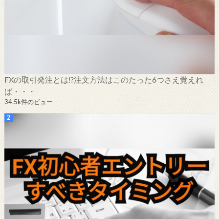
FXの取引発注とは!?注文方法はこのたった6つさえ覚えれ
ば・・・
34.5k件のビュー