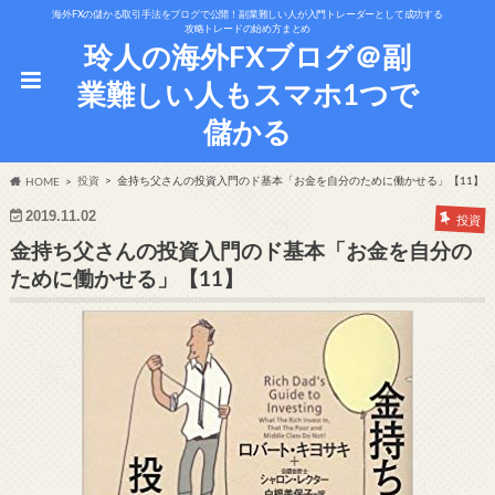
海外FXの儲かる取引手法をブログで公開！副業難しい人が入門トレーダーとして成功する
攻略トレードの始め方まとめ
玲人の海外FXブログ＠副
業難しい人もスマホ1つで
儲かる
投資
金持ち父さんの投資入門のド基本「お金を自分のために働かせる」【11】
HOME
2019.11.02
投資
金持ち父さんの投資入門のド基本「お金を自分の
ために働かせる」【11】