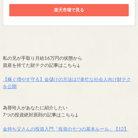
楽天市場で見る
私の兄が手取り月給16万円の状態から
資産を持てた財テクの記事はこちら↓
【稼ぐ増やす守る】金儲けの方法は!?多忙な社会人向け財テク
を公開
為替玲人があなたに紹介したい
7つの投資絶対原則の記事はこちら↓
金持ち父さんの投資入門「投資の七つの基本ルール」【12】