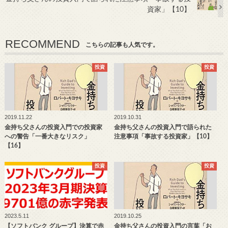
資家」【10】
RECOMMEND
こちらの記事も人気です。
投資
投資
2019.11.22
2019.10.31
金持ち父さんの投資入門での投資家
金持ち父さんの投資入門で語られた
への警告「一番大きなリスク」
注意事項「事故する投資家」【10】
【16】
投資
投資
2023.5.11
2019.10.25
【ソフトバンク グループ】決算で赤
金持ち父さんの投資入門の言葉「お