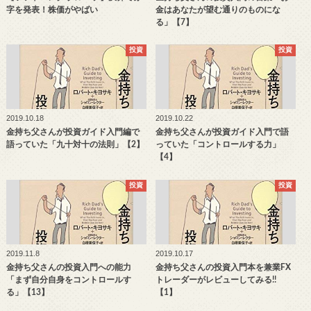
字を発表！株価がやばい
金はあなたが望む通りのものにな
る」【7】
投資
投資
2019.10.18
2019.10.22
金持ち父さんが投資ガイド入門編で
金持ち父さんが投資ガイド入門で語
語っていた「九十対十の法則」【2】
っていた「コントロールする力」
【4】
投資
投資
2019.11.8
2019.10.17
金持ち父さんの投資入門への能力
金持ち父さんの投資入門本を兼業FX
「まず自分自身をコントロールす
トレーダーがレビューしてみる!!
る」【13】
【1】