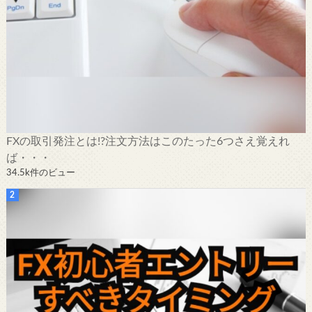
FXの取引発注とは!?注文方法はこのたった6つさえ覚えれ
ば・・・
34.5k件のビュー