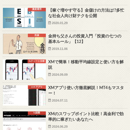
資産運用
【稼ぐ増やす守る】金儲けの方法は!?多忙
な社会人向け財テクを公開
2020.01.29
投資
金持ち父さんの投資入門「投資の七つの
基本ルール」【12】
2019.11.06
fxチャート分析
XMで簡単！移動平均線設定と使い方を解
説
2024.09.09
mt4アプリ
XMアプリ使い方徹底解説！MT4もマスタ
ー！
2024.07.11
fx副業
XMのスワップポイント比較！高金利で効
率的に稼ぎたいあなたへ
2024.06.29