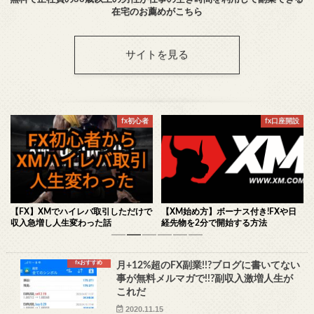
在宅のお薦めがこちら
サイトを見る
fx口座開設
fx口座開設
で
【XM始め方】ボーナス付き!FXや日
【XMレビュー】評価・口コミ・評判
経先物を2分で開始する方法
の海外25カ国分を遂に翻訳
1
2
3
4
5
6
fxおすすめ
月+12%超のFX副業!!?ブログに書いてない
事が無料メルマガで!!?副収入激増人生が
これだ
2020.11.15