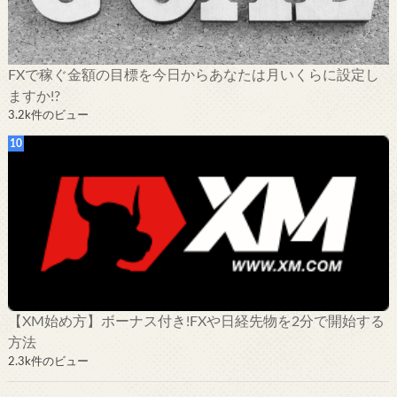
FXで稼ぐ金額の目標を今日からあなたは月いくらに設定し
ますか!?
3.2k件のビュー
【XM始め方】ボーナス付き!FXや日経先物を2分で開始する
方法
2.3k件のビュー