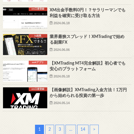
xm口座登録
XM出金手数料0円！？サラリーマンでも
利益を確実に受け取る方法
2024.06.18
fx副業
業界最狭スプレッド！XMTradingで始め
る副業FX
2024.06.06
mt4アプリ
【XMTrading MT4完全解説】初心者でも
安心のプラットフォーム
2024.05.18
xm口座登録
【画像解説】XMTrading入金方法！1万円
から始められる投資の第一歩
2024.05.14
1
2
3
…
14
>