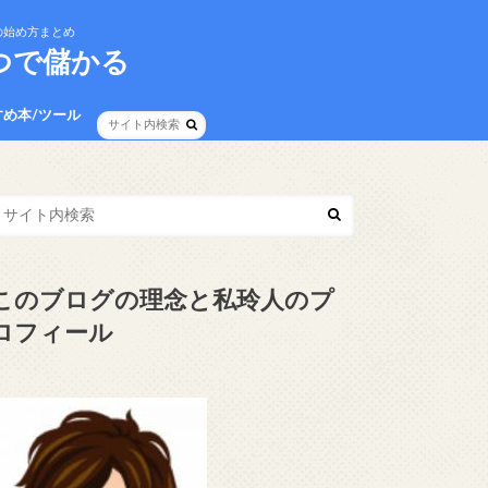
の始め方まとめ
つで儲かる
すめ本/ツール
イバシーポリシー
事項
このブログの理念と私玲人のプ
ロフィール