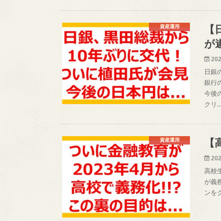
資産運用
【
が
202
日銀
銀行
今後
クリ
資産運用
【
202
高校
が義
ンを