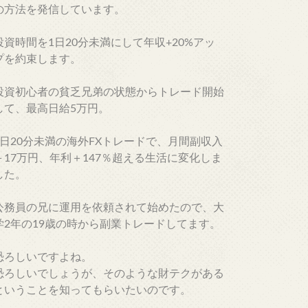
の方法を発信しています。
投資時間を1日20分未満にして年収+20%アッ
プを約束します。
投資初心者の貧乏兄弟の状態からトレード開始
して、最高日給5万円。
1日20分未満の海外FXトレードで、月間副収入
＋17万円、年利＋147％超える生活に変化しま
した。
公務員の兄に運用を依頼されて始めたので、大
学2年の19歳の時から副業トレードしてます。
恐ろしいですよね。
恐ろしいでしょうが、そのような財テクがある
ということを知ってもらいたいのです。