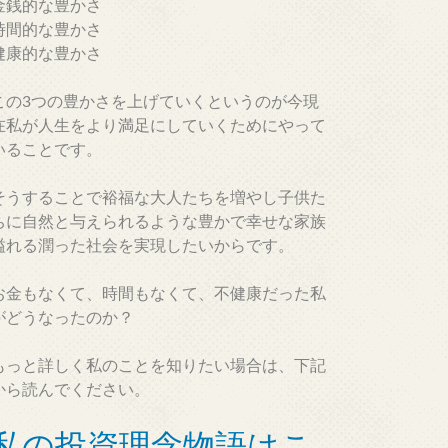
金銭的な豊かさ
時間的な豊かさ
健康的な豊かさ
この3つの豊かさを上げていくというのが今現
在私が人生をより満足にしていくためにやって
いることです。
そうすることで裕福な大人たちを増やし子供た
ちに自然と与えられるような豊かで幸せな家族
溢れる潤った社会を実現したいからです。
お金もなくて、時間もなくて、不健康だった私
がどうなったのか？
もっと詳しく私のことを知りたい場合は、下記
から読んでください。
私の投資理念物語はこ