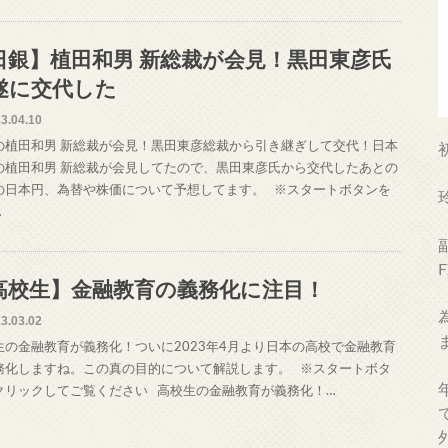
日銀】植田和男 新総裁が会見！黒田東彦氏
遂に交代した
3.04.10
の植田和男 新総裁が会見！黒田東彦総裁から引き継ぎして交代！日本
の植田和男 新総裁が会見してたので、黒田東彦氏から交代したあとの
の日本円、為替や株価について予想してます。 ※スタートボタンを
…
高校生】金融教育の義務化に注目！
3.03.02
生の金融教育が義務化！ついに2023年4月より日本の高校で金融教育
務化しますね。この真の目的について解説します。 ※スタートボタ
クリックしてご覧ください 高校生の金融教育が義務化！…