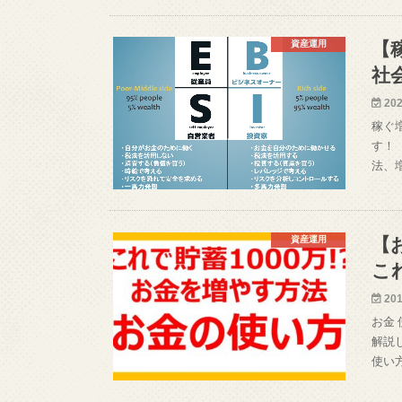
資産運用
【
社
202
稼ぐ
す！
法、
資産運用
【
こ
201
お金
解説
使い