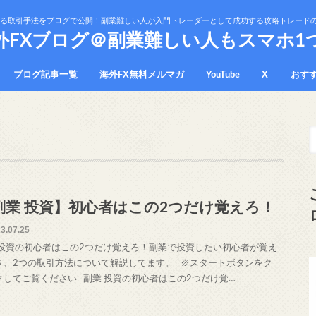
かる取引手法をブログで公開！副業難しい人が入門トレーダーとして成功する攻略トレード
外FXブログ＠副業難しい人もスマホ1
ブログ記事一覧
海外FX無料メルマガ
YouTube
X
おす
プラ
免責
副業 投資】初心者はこの2つだけ覚えろ！
3.07.25
 投資の初心者はこの2つだけ覚えろ！副業で投資したい初心者が覚え
き、2つの取引方法について解説してます。 ※スタートボタンをク
クしてご覧ください 副業 投資の初心者はこの2つだけ覚…