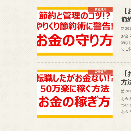
資産運用
【
節
201
お金
約な
てご
資産運用
【
方
201
お金
つい
お金