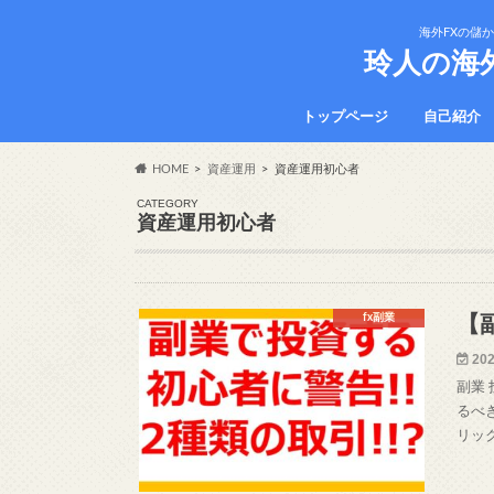
海外FXの儲
玲人の海
トップページ
自己紹介
HOME
資産運用
資産運用初心者
CATEGORY
資産運用初心者
fx副業
【
202
副業
るべ
リッ