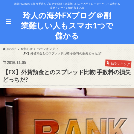
海外FXの儲かる取引手法をブログで公開！副業難しい人が入門トレーダーとして成功する
攻略トレードの始め方まとめ
玲人の海外FXブログ＠副
業難しい人もスマホ1つで
儲かる
fx初心者
fxランキング
HOME
【FX】外貨預金とのスプレッド比較!手数料の損失どっちだ?
2016.11.05
fxランキング
【FX】外貨預金とのスプレッド比較!手数料の損失
どっちだ?