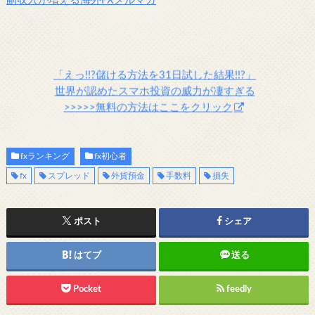
副収入が増える海外FXメルマガ
「えっ!!?儲ける方法を31日試した結果!!?」
世界が認めたスマホ投資の威力が凄すぎる
>>>>>無料の方法はここをクリック
fxランキング
fx初心者
fx
スプレッド
外貨預金
手数料
損失
ポスト
シェア
はてブ
送る
Pocket
feedly