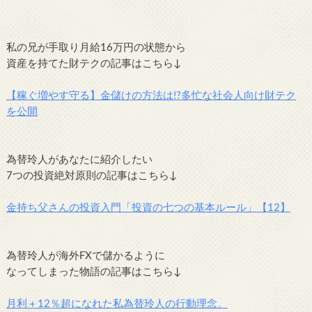
私の兄が手取り月給16万円の状態から
資産を持てた財テクの記事はこちら↓
【稼ぐ増やす守る】金儲けの方法は!?多忙な社会人向け財テク
を公開
為替玲人があなたに紹介したい
7つの投資絶対原則の記事はこちら↓
金持ち父さんの投資入門「投資の七つの基本ルール」【12】
為替玲人が海外FXで儲かるように
なってしまった物語の記事はこちら↓
月利＋12％超になれた私為替玲人の行動理念。