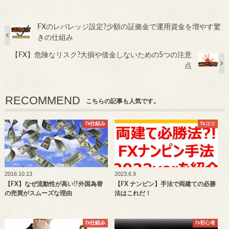
FXのレバレッジ設定?少額の証拠金で運用資金を増やす驚
きの仕組み
【FX】危険なリスク?大損や借金しないための5つの注意
点
RECOMMEND
こちらの記事も人気です。
fx仕組み
fxコツ
2016.10.13
2023.6.9
【FX】なぜ流動性が高い!?外国為替
【FX ナンピン】手法で両建ての必勝
の売買がスムーズな理由
法はこれだ！
fx仕組み
fx初心者