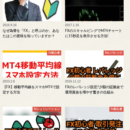
2016.9.16
2017.1.16
なぜ為替を「FX」と呼ぶのか、あな
FXのスキャルピングでMT4チャート
たはこの意味を知っていますか？
に15秒足を表示させる方法!
fx初心者
fxレバレッジ
2023.2.6
2016.11.12
【FX】移動平均線をスマホMT4で設
FXのレバレッジ設定?少額の証拠金で
定する方法
運用資金を増やす驚きの仕組み
fxシュミレーション
fx初心者