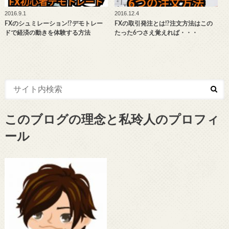
2016.9.1
2016.12.4
FXのシュミレーション!?デモトレー
FXの取引発注とは!?注文方法はこの
ドで経済の動きを体験する方法
たった6つさえ覚えれば・・・
このブログの理念と私玲人のプロフィ
ール