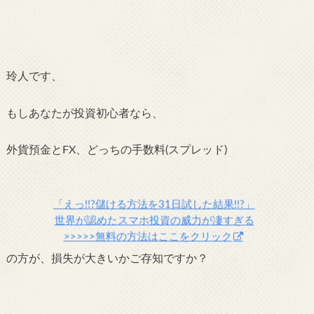
玲人です、
もしあなたが投資初心者なら、
外貨預金とFX、
どっちの手数料(スプレッド)
「えっ!!?儲ける方法を31日試した結果!!?」
世界が認めたスマホ投資の威力が凄すぎる
>>>>>無料の方法はここをクリック
の
方が、損失が大きいか
ご存知ですか？