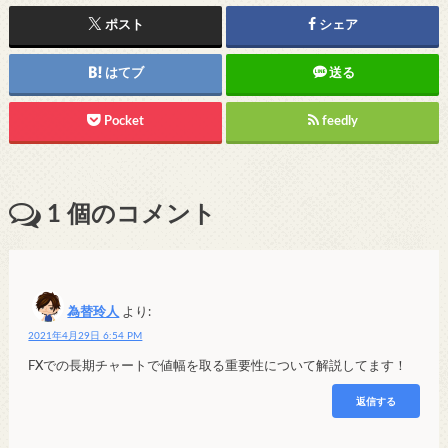
ポスト
シェア
はてブ
送る
Pocket
feedly
1
個のコメント
為替玲人
より:
2021年4月29日 6:54 PM
FXでの長期チャートで値幅を取る重要性について解説してます！
返信する