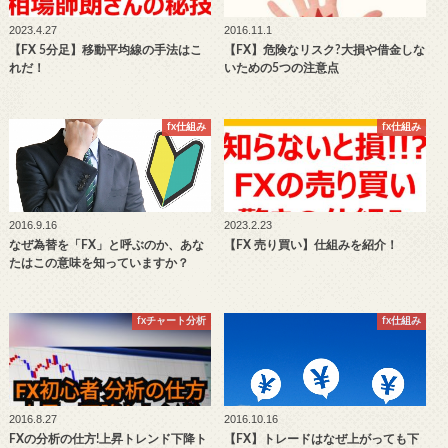
2023.4.27
2016.11.1
【FX 5分足】移動平均線の手法はこ
【FX】危険なリスク?大損や借金しな
れだ！
いための5つの注意点
fx仕組み
fx仕組み
2016.9.16
2023.2.23
なぜ為替を「FX」と呼ぶのか、あな
【FX 売り買い】仕組みを紹介！
たはこの意味を知っていますか？
fxチャート分析
fx仕組み
2016.8.27
2016.10.16
FXの分析の仕方!上昇トレンド下降ト
【FX】トレードはなぜ上がっても下