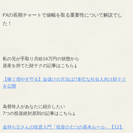
FXの長期チャートで値幅を取る重要性について解説でし
た！
私の兄が手取り月給16万円の状態から
資産を持てた財テクの記事はこちら↓
【稼ぐ増やす守る】金儲けの方法は!?多忙な社会人向け財テク
を公開
為替玲人があなたに紹介したい
7つの投資絶対原則の記事はこちら↓
金持ち父さんの投資入門「投資の七つの基本ルール」【12】