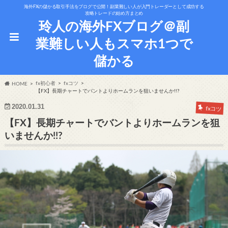
海外FXの儲かる取引手法をブログで公開！副業難しい人が入門トレーダーとして成功する
攻略トレードの始め方まとめ
玲人の海外FXブログ＠副
業難しい人もスマホ1つで
儲かる
fx初心者
fxコツ
HOME
【FX】長期チャートでバントよりホームランを狙いませんか!!?
2020.01.31
fxコツ
【FX】長期チャートでバントよりホームランを狙
いませんか!!?