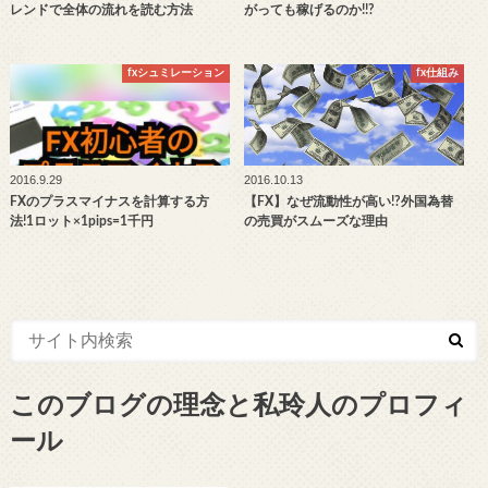
レンドで全体の流れを読む方法
がっても稼げるのか!!?
fxシュミレーション
fx仕組み
2016.9.29
2016.10.13
FXのプラスマイナスを計算する方
【FX】なぜ流動性が高い!?外国為替
法!1ロット×1pips=1千円
の売買がスムーズな理由
このブログの理念と私玲人のプロフィ
ール