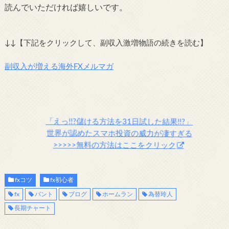
読んでいただければ嬉しいです。
↓↓【下記をクリックして、副収入激増物語の続きを読む】
副収入が増える海外FXメルマガ
「えっ!!?儲ける方法を31日試した結果!!?」
世界が認めたスマホ投資の威力が凄すぎる
>>>>>無料の方法はここをクリック
fxコツ
fx初心者
fx
バント
ブログ
ホームラン
為替玲人
長期チャート