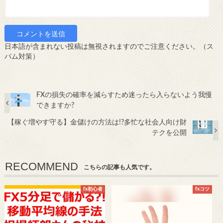
日本語が含まれない投稿は無視されますのでご注意ください。（ス
パム対策）
FXの損失の確率を減らすため迷ったら入らないよう我慢
できますか?
【稼ぐ増やす守る】金儲けの方法は!?多忙な社会人向け財
テクを公開
RECOMMEND
こちらの記事も人気です。
fx初心者
fxコツ