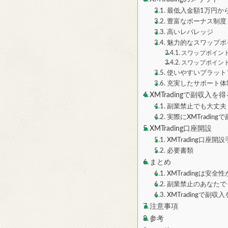
最低入金額1万円か
豊富なボーナス制度
高いレバレッジ
魅力的なスワップポ
スワップポイン
スワップポイン
使いやすいプラット
充実したサポート体
XMTradingで副収入を
副業禁止でも大丈夫！
実際にXMTradin
XMTrading口座開設
XMTrading口座開
必要書類
まとめ
XMTradingは安
副業禁止のあなたで
XMTradingで副収
注意事項
参考