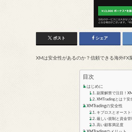
ポスト
シェア
XMは安全性があるのか？信頼できる海外FX
目次
はじめに
副業解禁で注目！XMT
XMTradingと
XMTradingの安全性
キプロスとオースト
厳しい規制と資金管
高い顧客満足度
XMTradingのメリット