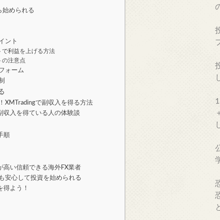
ら始められる
イント
トで利益を上げる方法
トの注意点
フォーム
制
得る
XMTradingで副収入を得る方法
gで副収入を得ている人の体験談
設手順
全性が高い信頼できる海外FX業者
も安心して投資を始められる
入を得よう！