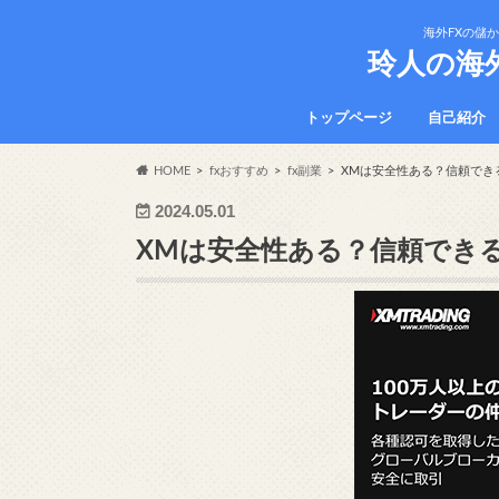
海外FXの儲
玲人の海
トップページ
自己紹介
HOME
fxおすすめ
fx副業
XMは安全性ある？信頼でき
2024.05.01
XMは安全性ある？信頼でき