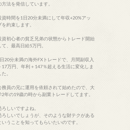
の方法を発信しています。
投資時間を1日20分未満にして年収+20%アッ
プを約束します。
投資初心者の貧乏兄弟の状態からトレード開始
して、最高日給5万円。
1日20分未満の海外FXトレードで、月間副収入
＋17万円、年利＋147％超える生活に変化しま
した。
公務員の兄に運用を依頼されて始めたので、大
学2年の19歳の時から副業トレードしてます。
恐ろしいですよね。
恐ろしいでしょうが、そのような財テクがある
ということを知ってもらいたいのです。