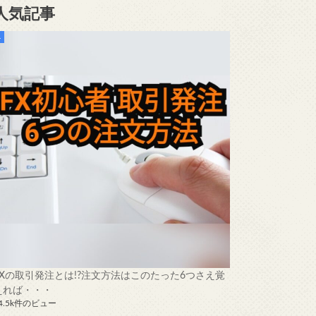
人気記事
FXの取引発注とは!?注文方法はこのたった6つさえ覚
えれば・・・
4.5k件のビュー