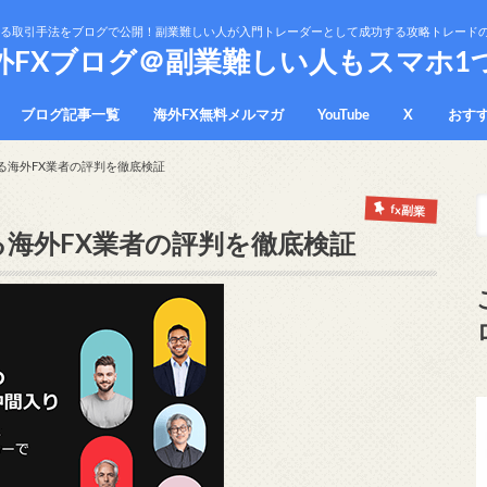
かる取引手法をブログで公開！副業難しい人が入門トレーダーとして成功する攻略トレード
外FXブログ＠副業難しい人もスマホ1
ブログ記事一覧
海外FX無料メルマガ
YouTube
X
おす
プラ
免責
る海外FX業者の評判を徹底検証
fx副業
る海外FX業者の評判を徹底検証