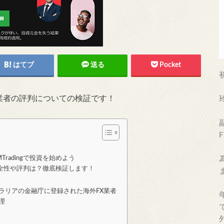
はてブ
送る
Pocket
業者の評判についての検証です！
radingで投資を始めよう
は？安全性や評判は？徹底検証します！
ラリアの金融庁に登録された海外FX業者
理