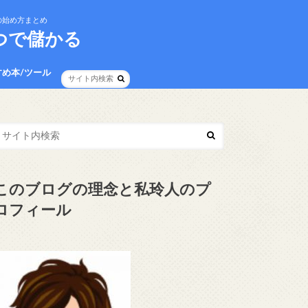
の始め方まとめ
つで儲かる
すめ本/ツール
イバシーポリシー
事項
このブログの理念と私玲人のプ
ロフィール