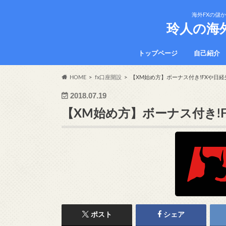
海外FXの儲
玲人の海
トップページ
自己紹介
HOME
fx口座開設
【XM始め方】ボーナス付き!FXや日
2018.07.19
【XM始め方】ボーナス付き!
ポスト
シェア