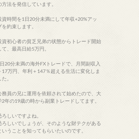
の方法を発信しています。
投資時間を1日20分未満にして年収+20%アッ
プを約束します。
投資初心者の貧乏兄弟の状態からトレード開始
して、最高日給5万円。
1日20分未満の海外FXトレードで、月間副収入
＋17万円、年利＋147％超える生活に変化しま
した。
公務員の兄に運用を依頼されて始めたので、大
学2年の19歳の時から副業トレードしてます。
恐ろしいですよね。
恐ろしいでしょうが、そのような財テクがある
ということを知ってもらいたいのです。