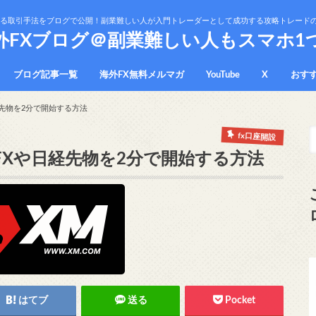
かる取引手法をブログで公開！副業難しい人が入門トレーダーとして成功する攻略トレード
外FXブログ＠副業難しい人もスマホ1
ブログ記事一覧
海外FX無料メルマガ
YouTube
X
おす
プラ
免責
経先物を2分で開始する方法
fx口座開設
FXや日経先物を2分で開始する方法
はてブ
送る
Pocket