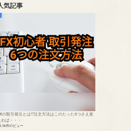
人気記事
FXの取引発注とは!?注文方法はこのたった6つさえ覚
えれば・・・
4.5k件のビュー