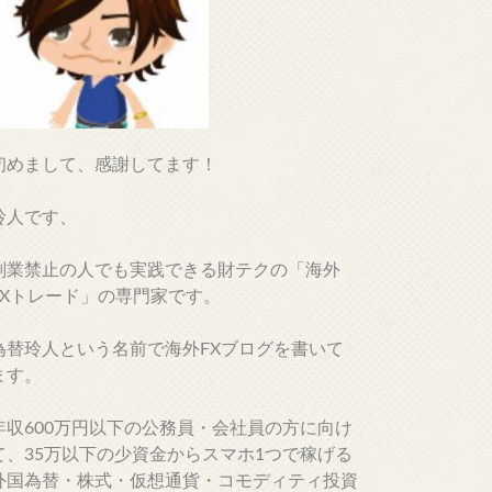
初めまして、感謝してます！
玲人です、
副業禁止の人でも実践できる財テクの「海外
FXトレード」の専門家です。
為替玲人という名前で海外FXブログを書いて
ます。
年収600万円以下の公務員・会社員の方に向け
て、35万以下の少資金からスマホ1つで稼げる
外国為替・株式・仮想通貨・コモディティ投資