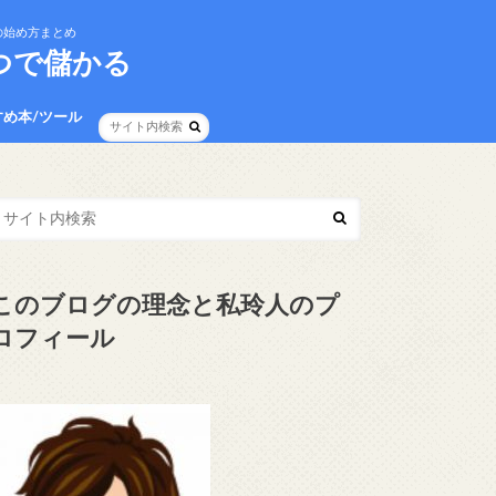
の始め方まとめ
つで儲かる
すめ本/ツール
イバシーポリシー
事項
このブログの理念と私玲人のプ
ロフィール