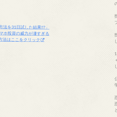
方法を31日試した結果!!?」
マホ投資の威力が凄すぎる
の方法はここをクリック