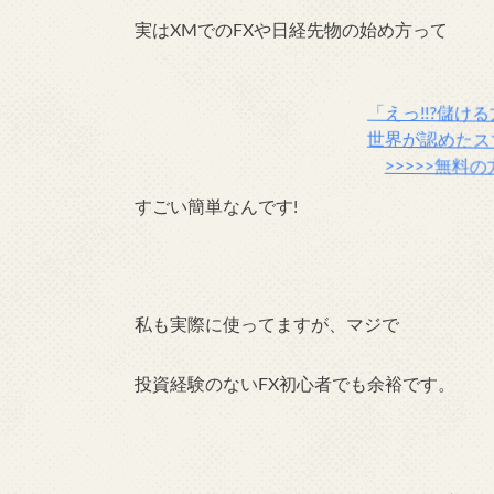
実はXMでのFXや日経先物の始め方
って
「えっ!!?儲ける
世界が認めたス
>>>>>無料
すごい簡単なんです!
私も実際に使ってますが、マジで
投資経験のないFX初心者でも余裕です。