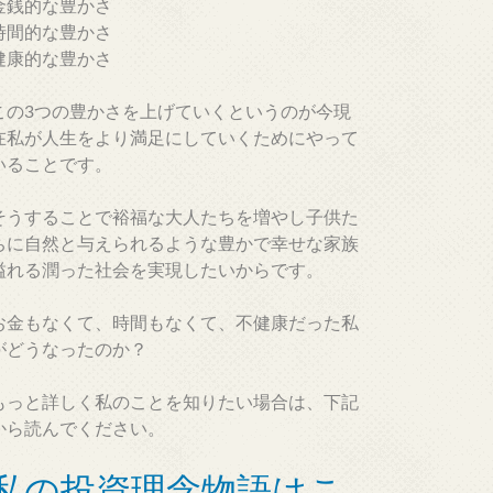
金銭的な豊かさ
時間的な豊かさ
健康的な豊かさ
この3つの豊かさを上げていくというのが今現
在私が人生をより満足にしていくためにやって
いることです。
そうすることで裕福な大人たちを増やし子供た
ちに自然と与えられるような豊かで幸せな家族
溢れる潤った社会を実現したいからです。
お金もなくて、時間もなくて、不健康だった私
がどうなったのか？
もっと詳しく私のことを知りたい場合は、下記
から読んでください。
私の投資理念物語はこ