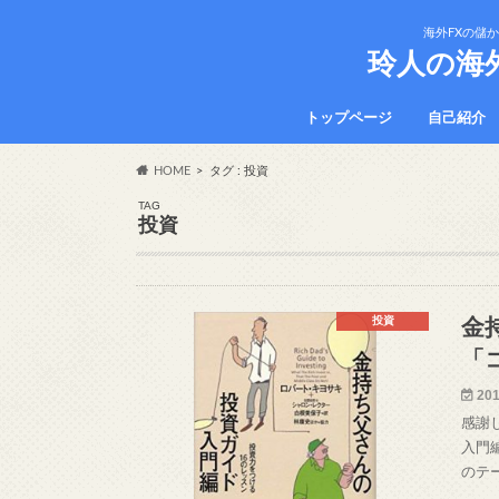
海外FXの儲
玲人の海
トップページ
自己紹介
HOME
タグ : 投資
TAG
投資
投資
金
「
201
感謝
入門
のテ