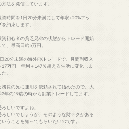
の方法を発信しています。
投資時間を1日20分未満にして年収+20%アッ
プを約束します。
投資初心者の貧乏兄弟の状態からトレード開始
して、最高日給5万円。
1日20分未満の海外FXトレードで、月間副収入
＋17万円、年利＋147％超える生活に変化しま
した。
公務員の兄に運用を依頼されて始めたので、大
学2年の19歳の時から副業トレードしてます。
恐ろしいですよね。
恐ろしいでしょうが、そのような財テクがある
ということを知ってもらいたいのです。