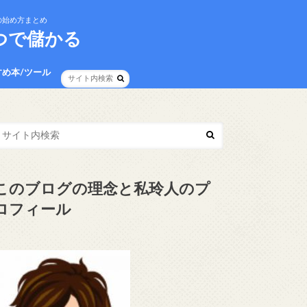
の始め方まとめ
つで儲かる
すめ本/ツール
イバシーポリシー
事項
このブログの理念と私玲人のプ
ロフィール