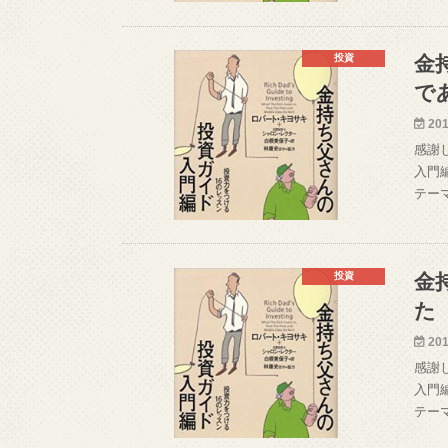
投資
金
で
201
感謝
入門
テー
投資
金
た
201
感謝
入門
テー