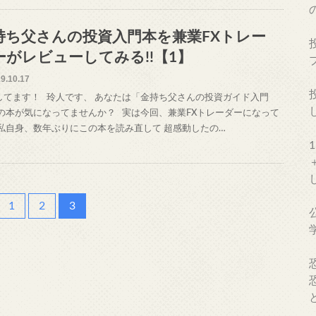
持ち父さんの投資入門本を兼業FXトレー
ーがレビューしてみる!!【1】
9.10.17
してます！ 玲人です、 あなたは「金持ち父さんの投資ガイド入門
 の本が気になってませんか？ 実は今回、兼業FXトレーダーになって
 私自身、数年ぶりにこの本を読み直して 超感動したの…
1
2
3