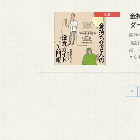
投資
金
ダ
201
感謝
編」
から
<