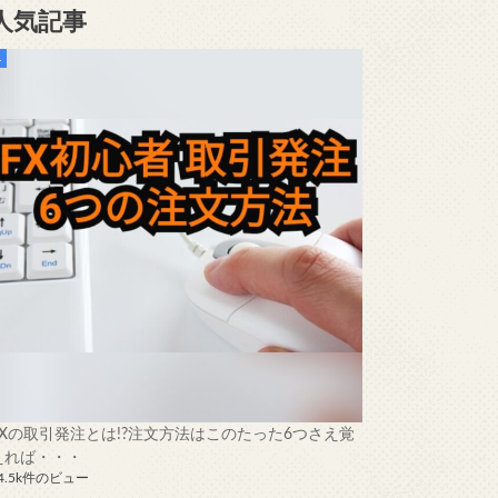
人気記事
FXの取引発注とは!?注文方法はこのたった6つさえ覚
えれば・・・
4.5k件のビュー