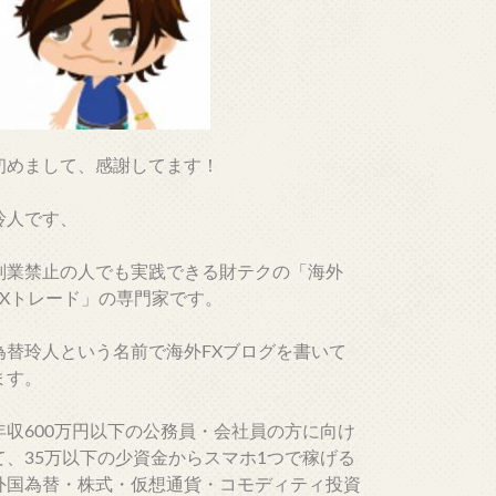
初めまして、感謝してます！
玲人です、
副業禁止の人でも実践できる財テクの「海外
FXトレード」の専門家です。
為替玲人という名前で海外FXブログを書いて
ます。
年収600万円以下の公務員・会社員の方に向け
て、35万以下の少資金からスマホ1つで稼げる
外国為替・株式・仮想通貨・コモディティ投資