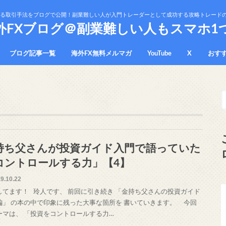
かる取引手法をブログで公開！副業難しい人が入門トレーダーとして成功する攻略トレード
外FXブログ＠副業難しい人もスマホ1
ブログ記事一覧
海外FX無料メルマガ
YouTube
X
おす
プラ
免責
持ち父さんが投資ガイド入門で語っていた
コントロールする力」【4】
9.10.22
してます！ 玲人です、 前回に引き続き 「金持ち父さんの投資ガイド
編」 の本の中で印象に残った大事な箇所を 書いていきます。 今回
ーマは、 「投資をコントロールする力…