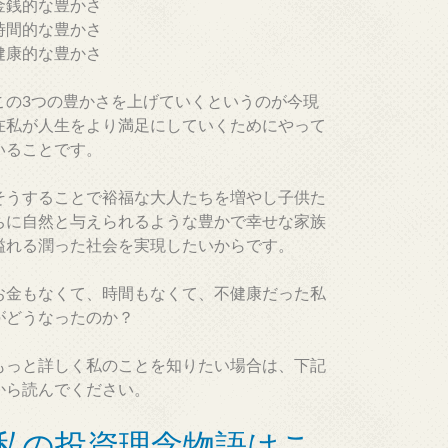
金銭的な豊かさ
時間的な豊かさ
健康的な豊かさ
この3つの豊かさを上げていくというのが今現
在私が人生をより満足にしていくためにやって
いることです。
そうすることで裕福な大人たちを増やし子供た
ちに自然と与えられるような豊かで幸せな家族
溢れる潤った社会を実現したいからです。
お金もなくて、時間もなくて、不健康だった私
がどうなったのか？
もっと詳しく私のことを知りたい場合は、下記
から読んでください。
私の投資理念物語はこ