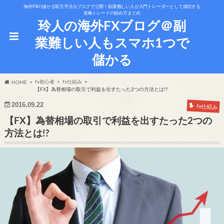
海外FXの儲かる取引手法をブログで公開！副業難しい人が入門トレーダーとして成功する
攻略トレードの始め方まとめ
玲人の海外FXブログ＠副
業難しい人もスマホ1つで
儲かる
fx初心者
fx仕組み
HOME
【FX】為替相場の取引で利益を出すたった2つの方法とは!?
2016.09.22
fx仕組み
【FX】為替相場の取引で利益を出すたった2つの
方法とは!?