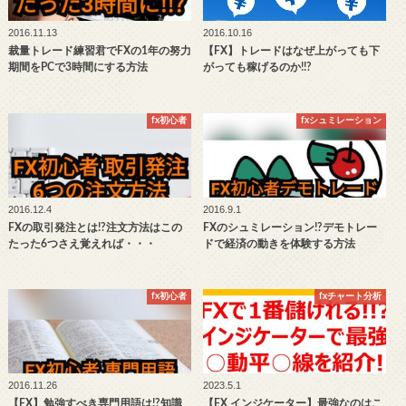
2016.11.13
2016.10.16
裁量トレード練習君でFXの1年の努力
【FX】トレードはなぜ上がっても下
期間をPCで3時間にする方法
がっても稼げるのか!!?
fx初心者
fxシュミレーション
2016.12.4
2016.9.1
FXの取引発注とは!?注文方法はこの
FXのシュミレーション!?デモトレー
たった6つさえ覚えれば・・・
ドで経済の動きを体験する方法
fx初心者
fxチャート分析
2016.11.26
2023.5.1
【FX】勉強すべき専門用語は!?知識
【FX インジケーター】最強なのはこ