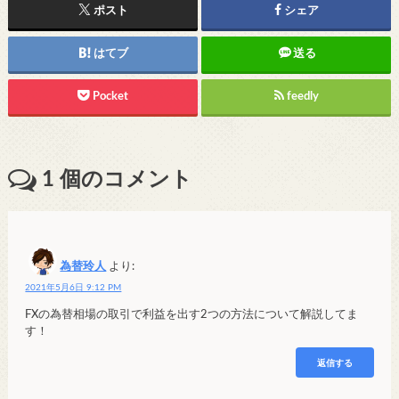
ポスト
シェア
はてブ
送る
Pocket
feedly
1
個のコメント
為替玲人
より:
2021年5月6日 9:12 PM
FXの為替相場の取引で利益を出す2つの方法について解説してま
す！
返信する