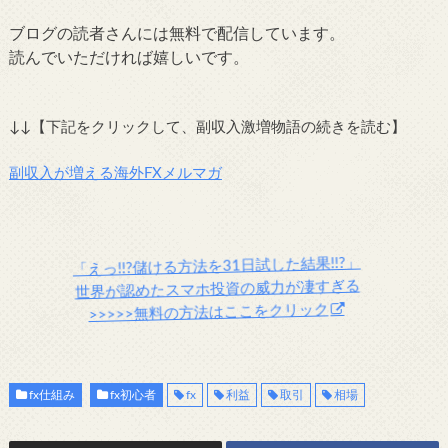
ブログの読者さんには無料で配信しています。
読んでいただければ嬉しいです。
↓↓【下記をクリックして、副収入激増物語の続きを読む】
副収入が増える海外FXメルマガ
「えっ!!?儲ける方法を31日試した結果!!?」
世界が認めたスマホ投資の威力が凄すぎる
>>>>>無料の方法はここをクリック
fx仕組み
fx初心者
fx
利益
取引
相場