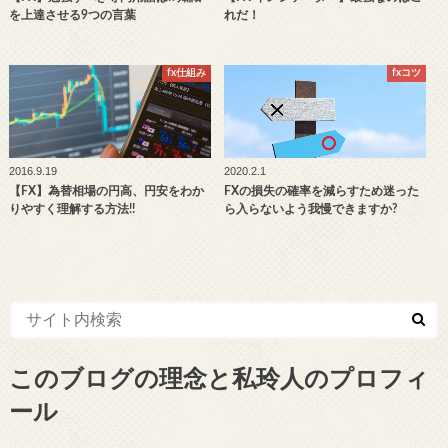
を上達させる9つの言葉
れだ！
fx仕組み
fxコツ
2016.9.19
2020.2.1
【FX】為替相場の円高、円安をわか
FXの損失の確率を減らすため迷った
りやすく理解する方法!!
ら入らないよう我慢できますか?
このブログの理念と私玲人のプロフィ
ール