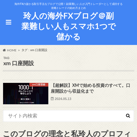
海外FXの儲かる取引手法をブログで公開！副業難しい人が入門トレーダーとして成功する
攻略トレードの始め方まとめ
玲人の海外FXブログ＠副
業難しい人もスマホ1つで
儲かる
タグ : xm 口座開設
HOME
TAG
xm 口座開設
xm口座登録
【超解説】XMで始める投資のすべて。口
座開設から収益化まで
2024.05.13
このブログの理念と私玲人のプロフィ