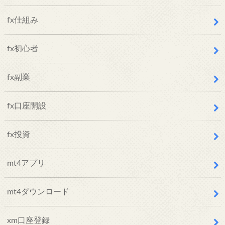
fx仕組み
fx初心者
fx副業
fx口座開設
fx投資
mt4アプリ
mt4ダウンロード
xm口座登録