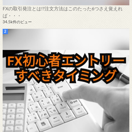
FXの取引発注とは!?注文方法はこのたった6つさえ覚えれ
ば・・・
34.5k件のビュー