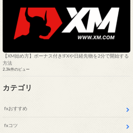
【XM始め方】ボーナス付き!FXや日経先物を2分で開始する
方法
2.3k件のビュー
カテゴリ
fxおすすめ
fxコツ