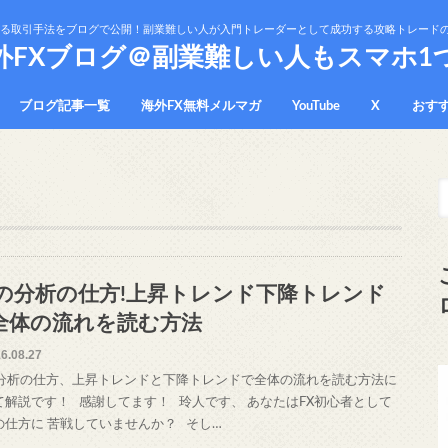
かる取引手法をブログで公開！副業難しい人が入門トレーダーとして成功する攻略トレード
外FXブログ＠副業難しい人もスマホ1
ブログ記事一覧
海外FX無料メルマガ
YouTube
X
おす
プラ
免責
Xの分析の仕方!上昇トレンド下降トレンド
全体の流れを読む方法
6.08.27
の分析の仕方、上昇トレンドと下降トレンドで全体の流れを読む方法に
て解説です！ 感謝してます！ 玲人です、 あなたはFX初心者として
の仕方に 苦戦していませんか？ そし…