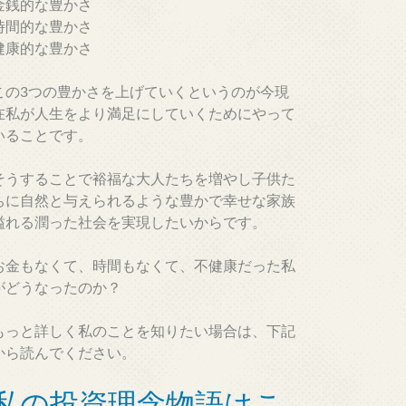
金銭的な豊かさ
時間的な豊かさ
健康的な豊かさ
この3つの豊かさを上げていくというのが今現
在私が人生をより満足にしていくためにやって
いることです。
そうすることで裕福な大人たちを増やし子供た
ちに自然と与えられるような豊かで幸せな家族
溢れる潤った社会を実現したいからです。
お金もなくて、時間もなくて、不健康だった私
がどうなったのか？
もっと詳しく私のことを知りたい場合は、下記
から読んでください。
私の投資理念物語はこ