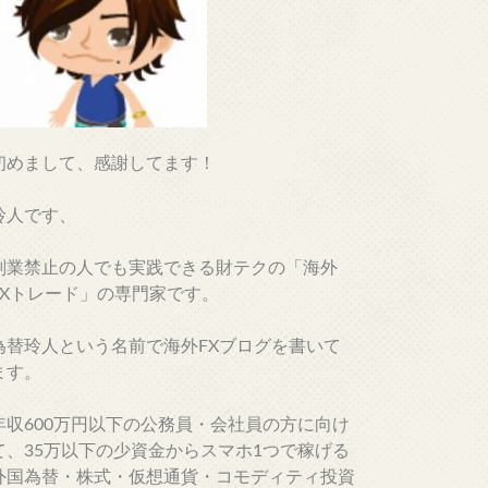
初めまして、感謝してます！
玲人です、
副業禁止の人でも実践できる財テクの「海外
FXトレード」の専門家です。
為替玲人という名前で海外FXブログを書いて
ます。
年収600万円以下の公務員・会社員の方に向け
て、35万以下の少資金からスマホ1つで稼げる
外国為替・株式・仮想通貨・コモディティ投資