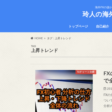
海外FXの儲
玲人の海
トップページ
自己紹介
HOME
タグ : 上昇トレンド
TAG
上昇トレンド
fxチャート分析
F
で
201
FX
つい
分析