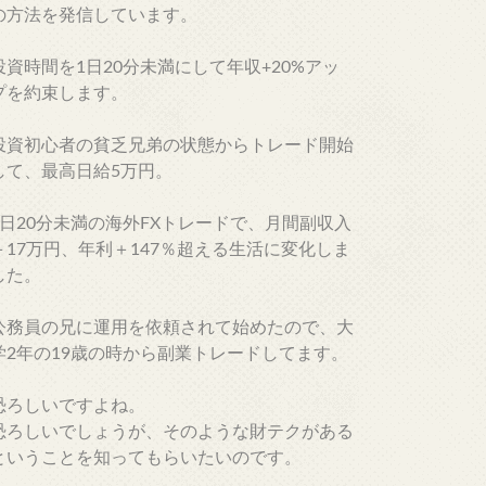
の方法を発信しています。
投資時間を1日20分未満にして年収+20%アッ
プを約束します。
投資初心者の貧乏兄弟の状態からトレード開始
して、最高日給5万円。
1日20分未満の海外FXトレードで、月間副収入
＋17万円、年利＋147％超える生活に変化しま
した。
公務員の兄に運用を依頼されて始めたので、大
学2年の19歳の時から副業トレードしてます。
恐ろしいですよね。
恐ろしいでしょうが、そのような財テクがある
ということを知ってもらいたいのです。