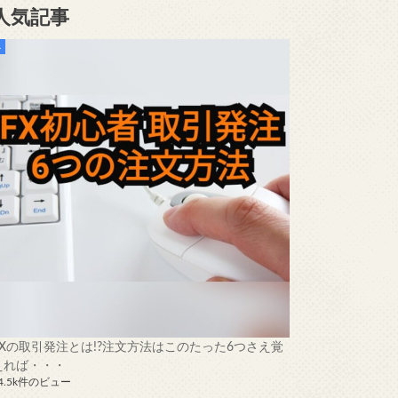
人気記事
FXの取引発注とは!?注文方法はこのたった6つさえ覚
えれば・・・
4.5k件のビュー