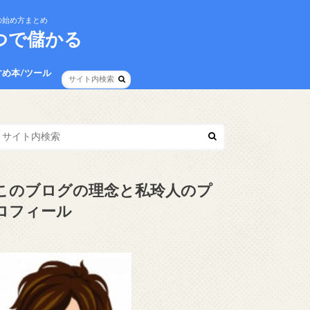
の始め方まとめ
つで儲かる
すめ本/ツール
イバシーポリシー
事項
このブログの理念と私玲人のプ
ロフィール